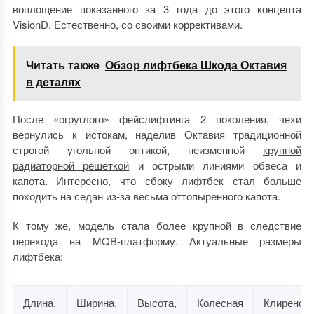
воплощение показанного за 3 года до этого концепта
VisionD. Естественно, со своими коррективами.
Читать также
Обзор лифтбека Шкода Октавия
в деталях
После «огруглого» фейслифтинга 2 поколения, чехи
вернулись к истокам, наделив Октавия традиционной
строгой угольной оптикой, неизменной
крупной
радиаторной решеткой
и острыми линиями обвеса и
капота. Интересно, что сбоку лифтбек стал больше
походить на седан из-за весьма оттопыренного капота.
К тому же, модель стала более крупной в следствие
перехода на MQB-платформу. Актуальные размеры
лифтбека:
Длина,
Ширина,
Высота,
Колесная
Клиренс,