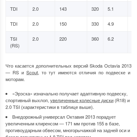
TDI
2.0
143
320
5.1
8.
TDI
2.0
150
330
4.9
8.
TSI
2.0
220
360
6.2
6.
(RS)
Что касается дополнительных версий
Skoda Octavia 2013
— RS и
Scout
, то тут имеются отличия по подвеске и
моторам.
«Эрэска» изначально получает адаптивную подвеску,
спортивный выхлоп,
увеличенные колесные диски
(R18) и
2.0 TSI (характеристики в таблице выше).
Внедорожный
универсал Октавия 2013
порадует
увеличенным клиренсом — 171 мм против 155 в базе,
противоударным обвесом, многорычажкой на задней оси и
безальтернативным 1.8 TSI под капотом.