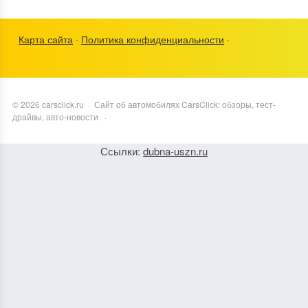
Карта сайта
·
Политика конфиденциальности
·
©
2026
carsclick.ru
·
Сайт об автомобилях CarsClick: обзоры, тест-
драйвы, авто-новости
·
Ссылки:
dubna-uszn.ru