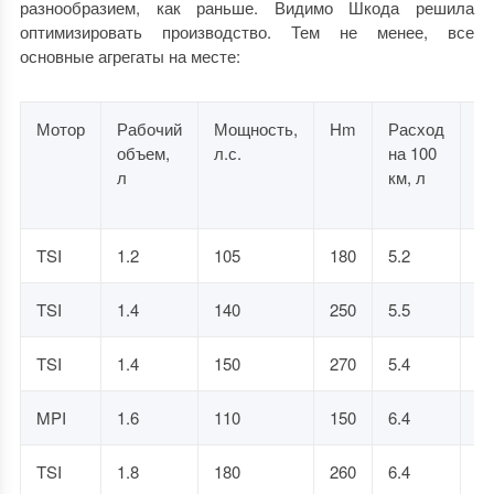
разнообразием, как раньше. Видимо Шкода решила
оптимизировать производство. Тем не менее, все
основные агрегаты на месте:
Мотор
Рабочий
Мощность,
Hm
Расход
Ра
объем,
л.с.
на 100
до
л
км, л
км
се
TSI
1.2
105
180
5.2
10
TSI
1.4
140
250
5.5
8.
TSI
1.4
150
270
5.4
8.
MPI
1.6
110
150
6.4
10
TSI
1.8
180
260
6.4
7.