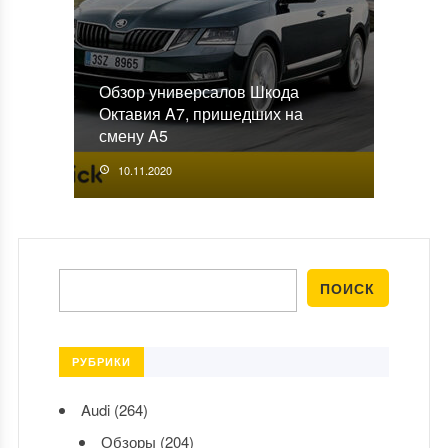
Обзор универсалов Шкода
Октавия A7, пришедших на
смену A5
10.11.2020
РУБРИКИ
Audi
(264)
Обзоры
(204)