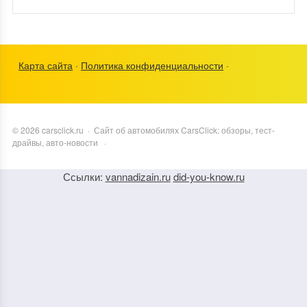
Карта сайта
·
Политика конфиденциальности
·
©
2026
carsclick.ru
·
Сайт об автомобилях CarsClick: обзоры, тест-
драйвы, авто-новости
·
Ссылки:
vannadizain.ru
did-you-know.ru