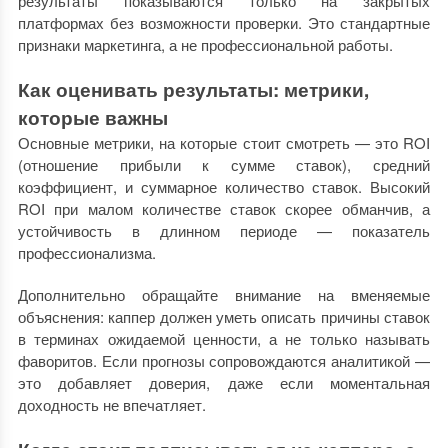
результаты показываются только на закрытых
платформах без возможности проверки. Это стандартные
признаки маркетинга, а не профессиональной работы.
Как оценивать результаты: метрики,
которые важны
Основные метрики, на которые стоит смотреть — это ROI
(отношение прибыли к сумме ставок), средний
коэффициент, и суммарное количество ставок. Высокий
ROI при малом количестве ставок скорее обманчив, а
устойчивость в длинном периоде — показатель
профессионализма.
Дополнительно обращайте внимание на вменяемые
объяснения: каппер должен уметь описать причины ставок
в терминах ожидаемой ценности, а не только называть
фаворитов. Если прогнозы сопровождаются аналитикой —
это добавляет доверия, даже если моментальная
доходность не впечатляет.