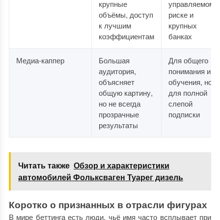
крупные
управляемом
объёмы, доступ
риске и
к лучшим
крупных
коэффициентам
банках
Медиа-каппер
Большая
Для общего
аудитория,
понимания и
объясняет
обучения, но н
общую картину,
для полной
но не всегда
слепой
прозрачные
подписки
результаты
Читать также
Обзор и характеристики
автомобилей Фольксваген Туарег дизель
Коротко о признанных в отрасли фигурах
В мире беттинга есть люди, чьё имя часто всплывает при