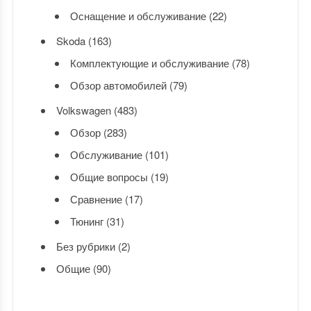
Оснащение и обслуживание
(22)
Skoda
(163)
Комплектующие и обслуживание
(78)
Обзор автомобилей
(79)
Volkswagen
(483)
Обзор
(283)
Обслуживание
(101)
Общие вопросы
(19)
Сравнение
(17)
Тюнинг
(31)
Без рубрики
(2)
Общие
(90)