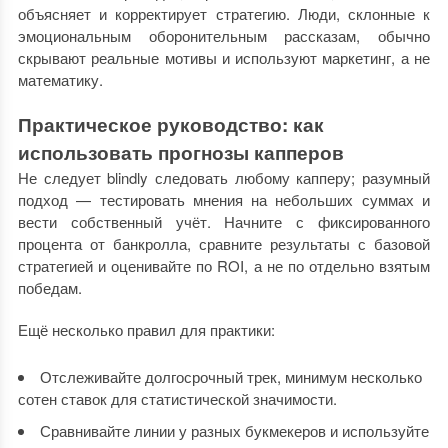
объясняет и корректирует стратегию. Люди, склонные к
эмоциональным оборонительным рассказам, обычно
скрывают реальные мотивы и используют маркетинг, а не
математику.
Практическое руководство: как
использовать прогнозы капперов
Не следует blindly следовать любому капперу; разумный
подход — тестировать мнения на небольших суммах и
вести собственный учёт. Начните с фиксированного
процента от банкролла, сравните результаты с базовой
стратегией и оценивайте по ROI, а не по отдельно взятым
победам.
Ещё несколько правил для практики:
Отслеживайте долгосрочный трек, минимум несколько
сотен ставок для статистической значимости.
Сравнивайте линии у разных букмекеров и используйте