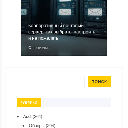
Корпоративный почтовый
сервер: как выбрать, настроить
и не пожалеть
07.05.2026
РУБРИКИ
Audi
(264)
Обзоры
(204)