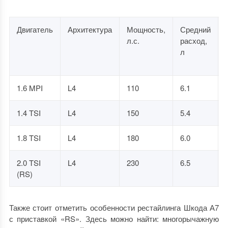
Двигатель
Архитектура
Мощность,
Средний
л.с.
расход,
л
1.6 MPI
L4
110
6.1
1.4 TSI
L4
150
5.4
1.8 TSI
L4
180
6.0
2.0 TSI
L4
230
6.5
(RS)
Также стоит отметить особенности рестайлинга Шкода А7
с приставкой «RS». Здесь можно найти: многорычажную