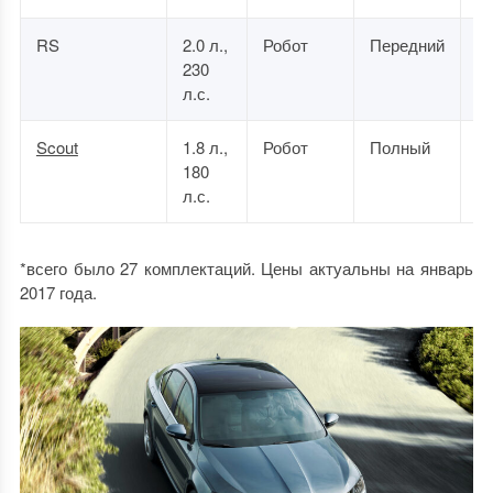
RS
2.0 л.,
Робот
Передний
2 
230
0
л.с.
Scout
1.8 л.,
Робот
Полный
2 
180
0
л.с.
*всего было 27 комплектаций. Цены актуальны на январь
2017 года.