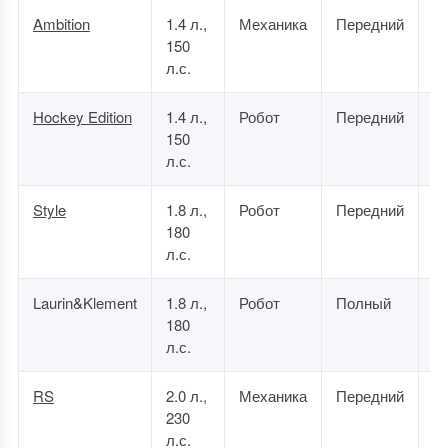
Ambition
1.4 л.,
Механика
Передний
1 
150
0
л.с.
Hockey Edition
1.4 л.,
Робот
Передний
1 
150
5
л.с.
Style
1.8 л.,
Робот
Передний
1 
180
0
л.с.
Laurin&Klement
1.8 л.,
Робот
Полный
2 
180
0
л.с.
RS
2.0 л.,
Механика
Передний
2 
230
0
л.с.