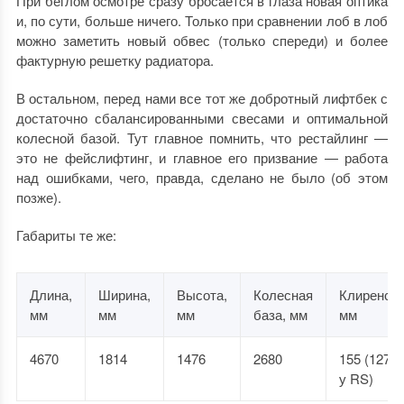
При беглом осмотре сразу бросается в глаза новая оптика
и, по сути, больше ничего. Только при сравнении лоб в лоб
можно заметить новый обвес (только спереди) и более
фактурную решетку радиатора.
В остальном, перед нами все тот же добротный лифтбек с
достаточно сбалансированными свесами и оптимальной
колесной базой. Тут главное помнить, что рестайлинг —
это не фейслифтинг, и главное его призвание — работа
над ошибками, чего, правда, сделано не было (об этом
позже).
Габариты те же:
Длина,
Ширина,
Высота,
Колесная
Клиренс,
мм
мм
мм
база, мм
мм
4670
1814
1476
2680
155 (127
у RS)