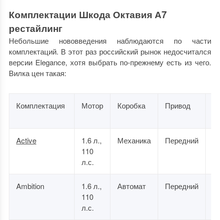
Комплектации Шкода Октавия А7
рестайлинг
Небольшие нововведения наблюдаются по части
комплектаций. В этот раз российский рынок недосчитался
версии Elegance, хотя выбрать по-прежнему есть из чего.
Вилка цен такая:
Комплектация
Мотор
Коробка
Привод
Ц
ру
Active
1.6 л.,
Механика
Передний
1 
110
0
л.с.
Ambition
1.6 л.,
Автомат
Передний
1 
110
0
л.с.