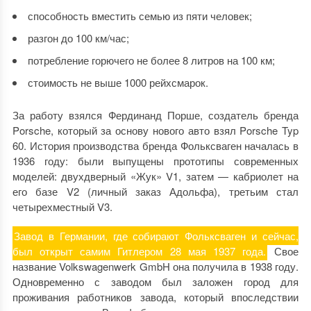
способность вместить семью из пяти человек;
разгон до 100 км/час;
потребление горючего не более 8 литров на 100 км;
стоимость не выше 1000 рейхсмарок.
За работу взялся Фердинанд Порше, создатель бренда
Porsche, который за основу нового авто взял Porsche Typ
60. История производства бренда Фольксваген началась в
1936 году: были выпущены прототипы современных
моделей: двухдверный «Жук» V1, затем — кабриолет на
его базе V2 (личный заказ Адольфа), третьим стал
четырехместный V3.
Завод в Германии, где собирают Фольксваген и сейчас,
был открыт самим Гитлером 28 мая 1937 года.
Свое
название Volkswagenwerk GmbH она получила в 1938 году.
Одновременно с заводом был заложен город для
проживания работников завода, который впоследствии