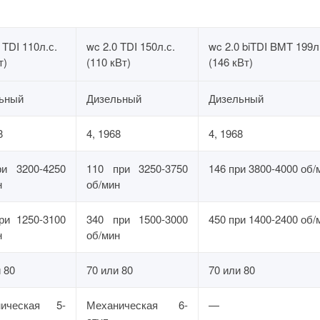
 TDI 110л.с.
wc 2.0 TDI 150л.с.
wc 2.0 biTDI BMT 199л
т)
(110 кВт)
(146 кВт)
ьный
Дизельный
Дизельный
8
4, 1968
4, 1968
и 3200-4250
110 при 3250-3750
146 при 3800-4000 об/
н
об/мин
ри 1250-3100
340 при 1500-3000
450 при 1400-2400 об/
н
об/мин
 80
70 или 80
70 или 80
ническая 5-
Механическая 6-
—