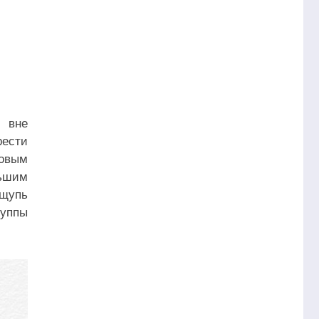
 вне
рести
ковым
льшим
ощупь
руппы