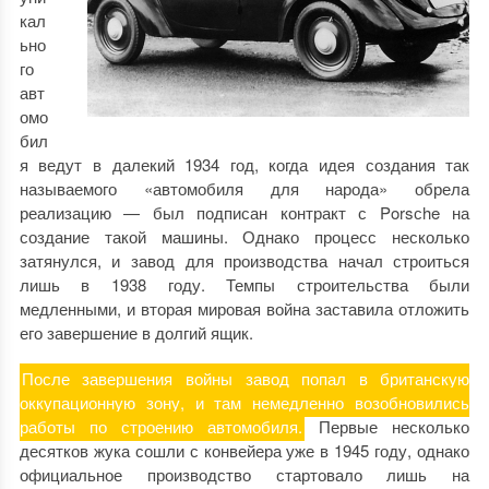
кал
ьно
го
авт
омо
бил
я ведут в далекий 1934 год, когда идея создания так
называемого «автомобиля для народа» обрела
реализацию — был подписан контракт с Porsсhe на
создание такой машины. Однако процесс несколько
затянулся, и завод для производства начал строиться
лишь в 1938 году. Темпы строительства были
медленными, и вторая мировая война заставила отложить
его завершение в долгий ящик.
После завершения войны завод попал в британскую
оккупационную зону, и там немедленно возобновились
работы по строению автомобиля.
Первые несколько
десятков жука сошли с конвейера уже в 1945 году, однако
официальное производство стартовало лишь на