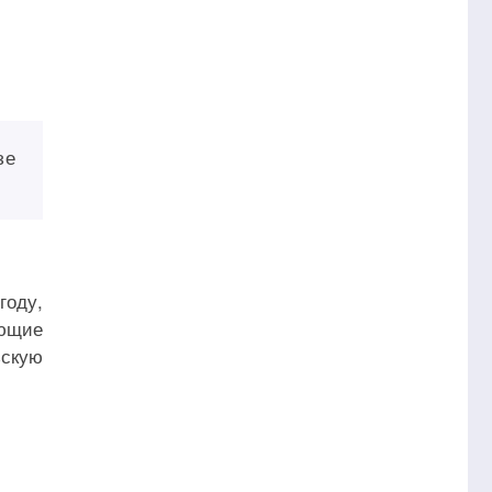
зе
году,
еющие
ьскую