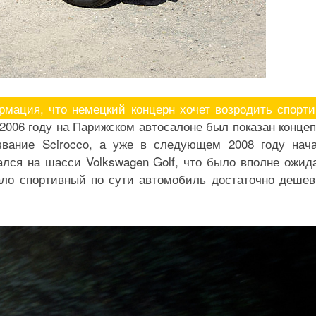
рмация, что немецкий концерн хочет возродить спорт
2006 году на Парижском автосалоне был показан концеп
звание Scirocco, а уже в следующем 2008 году нач
лся на шасси Volkswagen Golf, что было вполне ожид
ало спортивный по сути автомобиль достаточно деше