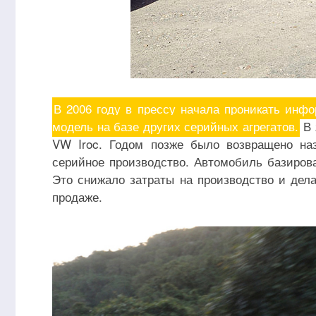
В 2006 году в прессу начала проникать инфо
модель на базе других серийных агрегатов.
В 
VW Iroc. Годом позже было возвращено на
серийное производство. Автомобиль базирова
Это снижало затраты на производство и дел
продаже.