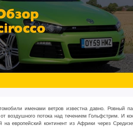
томобили именами ветров известна давно. Ровный па
о от воздушного потока над течением Гольфстрим. И ко
й на европейский континент из Африки через Средиз