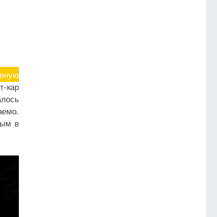
ивную
т-кар
алось
аемо.
вым в