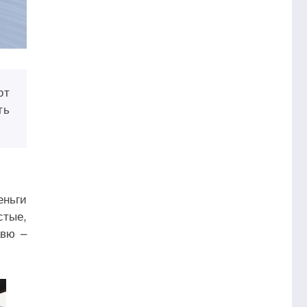
от
ть
еньги
стые,
авю –