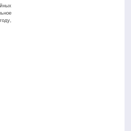
ойных
льное
году,