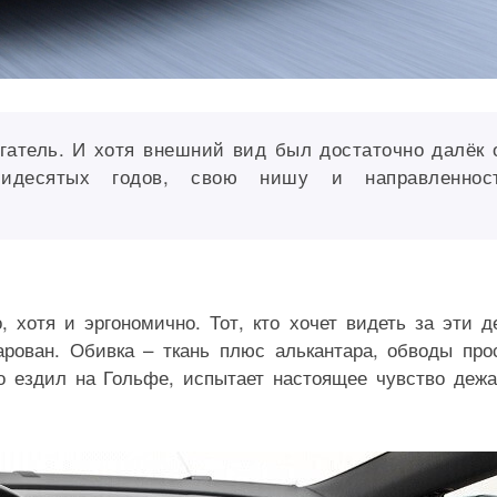
атель. И хотя внешний вид был достаточно далёк 
ьмидесятых годов, свою нишу и направленнос
, хотя и эргономично. Тот, кто хочет видеть за эти д
арован. Обивка – ткань плюс алькантара, обводы про
то ездил на Гольфе, испытает настоящее чувство деж