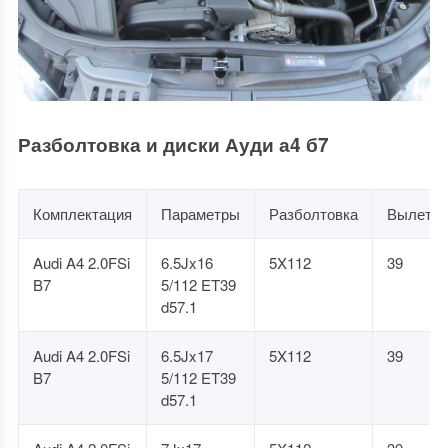
Разболтовка и диски Ауди а4 б7
Комплектация
Параметры
Разболтовка
Вылет
Audi A4 2.0FSi
6.5Jx16
5X112
39
B7
5/112 ET39
d57.1
Audi A4 2.0FSi
6.5Jx17
5X112
39
B7
5/112 ET39
d57.1