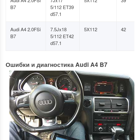
Audi A4 2.0FSi
7Jx17
5X112
39
B7
5/112 ET39
d57.1
Audi A4 2.0FSi
7.5Jx18
5X112
42
B7
5/112 ET42
d57.1
Ошибки и диагностика Audi A4 B7