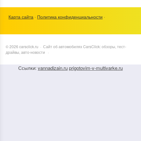
Карта сайта
·
Политика конфиденциальности
·
©
2026
carsclick.ru
·
Сайт об автомобилях CarsClick: обзоры, тест-
драйвы, авто-новости
·
Ссылки:
vannadizain.ru
prigotovim-v-multivarke.ru