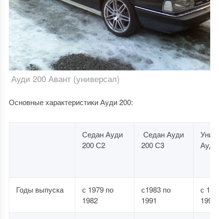
Ауди 200 Авант (универсал)
Основные характеристики Ауди 200:
Седан Ауди
Седан Ауди
Унив
200 С2
200 С3
Ауди
Годы выпуска
с 1979 по
с1983 по
с 198
1982
1991
1991