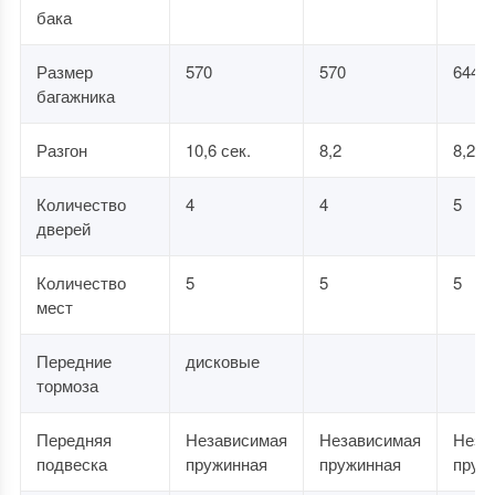
бака
Размер
570
570
644
багажника
Разгон
10,6 сек.
8,2
8,2
Количество
4
4
5
дверей
Количество
5
5
5
мест
Передние
дисковые
тормоза
Передняя
Независимая
Независимая
Неза
подвеска
пружинная
пружинная
пруж