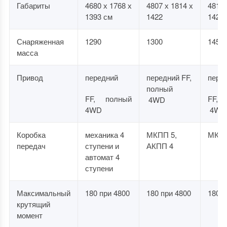
Габариты
4680 х 1768 х
4807 х 1814 х
4810 
1393 см
1422
1422
Снаряженная
1290
1300
1450 
масса
Привод
передний
передний FF,
пере
полный
FF, полный
FF, 
4WD
4WD
4WD
Коробка
механика 4
МКПП 5,
МКПП
передач
ступени и
АКПП 4
автомат 4
ступени
Максимальный
180 при 4800
180 при 4800
180 п
крутящий
момент