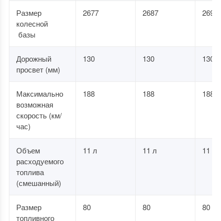
Размер
2677
2687
2690
колесной
базы
Дорожный
130
130
130
просвет (мм)
Максимально
188
188
188
возможная
скорость (км/
час)
Объем
11 л
11 л
11 л
расходуемого
топлива
(смешанный)
Размер
80
80
80
топливного