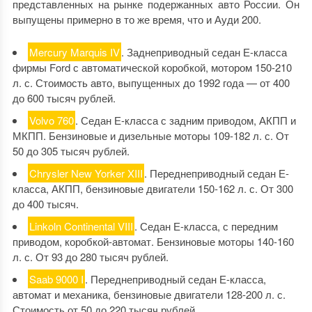
представленных на рынке подержанных авто России. Он
выпущены примерно в то же время, что и Ауди 200.
Mercury Marquis IV
. Заднеприводный седан Е-класса
фирмы Ford с автоматической коробкой, мотором 150-210
л. с. Стоимость авто, выпущенных до 1992 года — от 400
до 600 тысяч рублей.
Volvo 760
. Седан Е-класса с задним приводом, АКПП и
МКПП. Бензиновые и дизельные моторы 109-182 л. с. От
50 до 305 тысяч рублей.
Chrysler New Yorker XIII
. Переднеприводный седан Е-
класса, АКПП, бензиновые двигатели 150-162 л. с. От 300
до 400 тысяч.
Linkoln Continental VIII
. Седан Е-класса, с передним
приводом, коробкой-автомат. Бензиновые моторы 140-160
л. с. От 93 до 280 тысяч рублей.
Saab 9000 I
. Переднеприводный седан Е-класса,
автомат и механика, бензиновые двигатели 128-200 л. с.
Стоимость от 50 до 220 тысяч рублей.