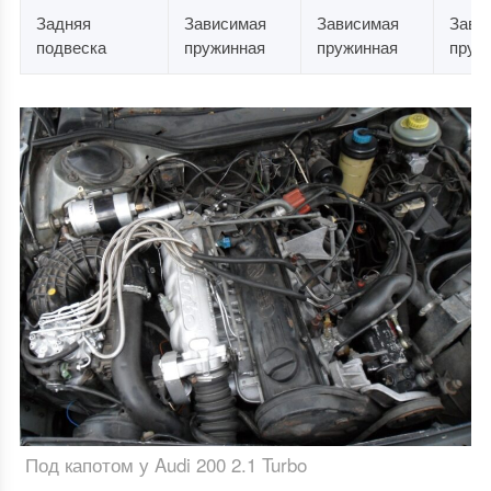
Задняя
Зависимая
Зависимая
Зави
подвеска
пружинная
пружинная
пруж
Под капотом у Audi 200 2.1 Turbo