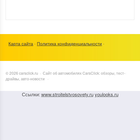
Карта сайта
·
Политика конфиденциальности
·
©
2026
carsclick.ru
·
Сайт об автомобилях CarsClick: обзоры, тест-
драйвы, авто-новости
·
Ссылки:
www.stroitelstvosovety.ru
youlooks.ru