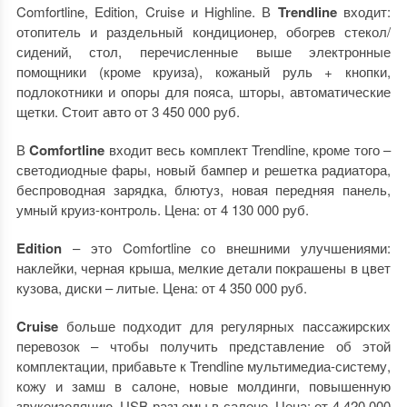
Comfortline, Edition, Cruise и Highline. В
Trendline
входит:
отопитель и раздельный кондиционер, обогрев стекол/
сидений, стол, перечисленные выше электронные
помощники (кроме круиза), кожаный руль + кнопки,
подлокотники и опоры для пояса, шторы, автоматические
щетки. Стоит авто от 3 450 000 руб.
В
Comfortline
входит весь комплект Trendline, кроме того –
светодиодные фары, новый бампер и решетка радиатора,
беспроводная зарядка, блютуз, новая передняя панель,
умный круиз-контроль. Цена: от 4 130 000 руб.
Edition
– это Comfortline со внешними улучшениями:
наклейки, черная крыша, мелкие детали покрашены в цвет
кузова, диски – литые. Цена: от 4 350 000 руб.
Cruise
больше подходит для регулярных пассажирских
перевозок – чтобы получить представление об этой
комплектации, прибавьте к Trendline мультимедиа-систему,
кожу и замш в салоне, новые молдинги, повышенную
звукоизоляцию, USB-разъемы в салоне. Цена: от 4 420 000