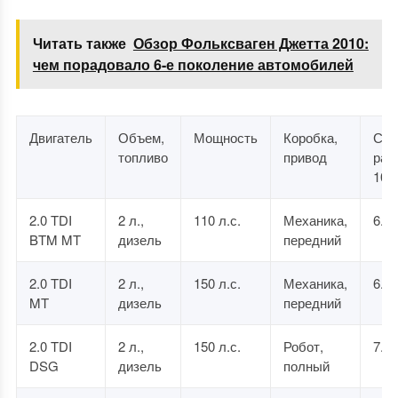
Читать также
Обзор Фольксваген Джетта 2010:
чем порадовало 6-е поколение автомобилей
Двигатель
Объем,
Мощность
Коробка,
Сме
топливо
привод
рас
100
2.0 TDI
2 л.,
110 л.с.
Механика,
6.6
BTM MT
дизель
передний
2.0 TDI
2 л.,
150 л.с.
Механика,
6.8
MT
дизель
передний
2.0 TDI
2 л.,
150 л.с.
Робот,
7.7
DSG
дизель
полный