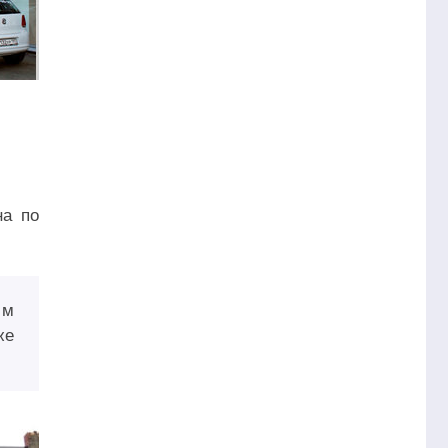
на по
мм
же