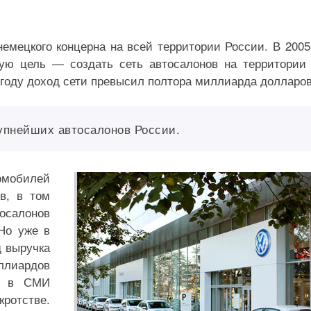
мецкого концерна на всей территории России. В 2005
ую цель — создать сеть автосалонов на территории
8 году доход сети превысил полтора миллиарда долларов
рупнейших автосалонов России.
омобилей
в, в том
осалонов
Но уже в
д выручка
ллиардов
ся в СМИ
ротстве.