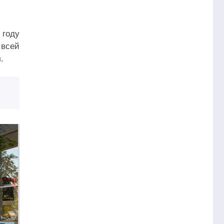
 году
 всей
.