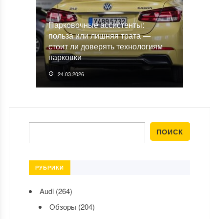
Парковочные ассистенты:
польза или лишняя трата —
стоит ли доверять технологиям
парковки
24.03.2026
РУБРИКИ
Audi
(264)
Обзоры
(204)