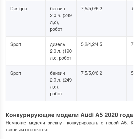
Designe
бензин
7,5/5,0/6,2
.5, 
2,0 л. (249
л,с),
робот
Sport
дизель
5,2/4,2/4,5
7,2
2,0 л. (190
л,с, робот
Sport
бензин
7,5/5,0/6,2
5,8
2,0 л. (249
л,с),
робот
Конкурирующие модели Audi A5 2020 года
Немногие модели рискнут конкурировать с новой А5. К
таковым относятся: