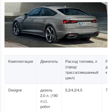
Комплектация
Двигатель
Расход топлива, л
Раз
(город/
до 
трасса/cмешанный
км/ч
цикл)
Designe
дизель
5,2/4,2/4,5
7,2
2,0 л. (190
л,с),
робот