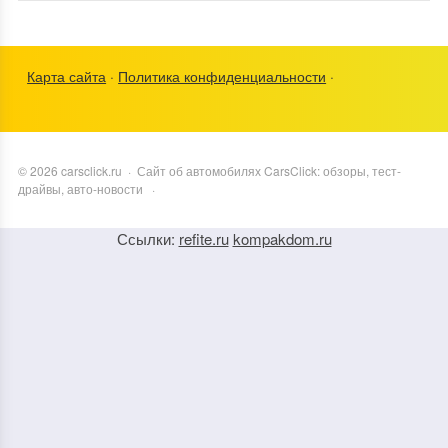
Карта сайта
·
Политика конфиденциальности
·
©
2026
carsclick.ru
·
Сайт об автомобилях CarsClick: обзоры, тест-
драйвы, авто-новости
·
Ссылки:
refite.ru
kompakdom.ru