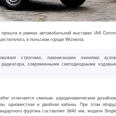
 прошла в рамках автомобильной выставки IAA Comme
ществлялось в польском городе Wrzesnia.
овывает строгими, лаконичными линиями кузов
 радиатора, современными светодиодными ходовы
after отличается смелым, аэродинамическим дизайно
гон, одноместная и двойная кабины. При этом обору
ндартного фургона составляет 3640 мм, модели Singl