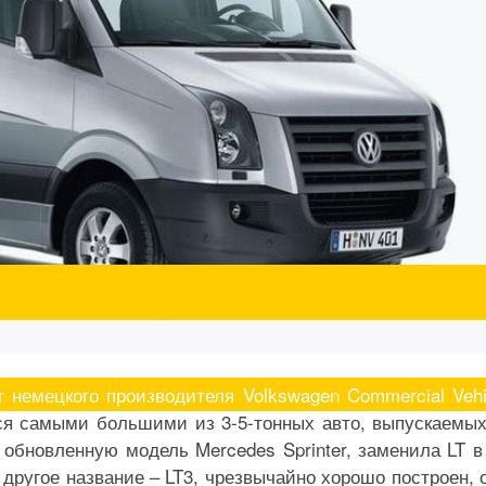
т немецкого производителя Volkswagen Commercial Vehi
ся самыми большими из 3-5-тонных авто, выпускаемы
 обновленную модель Mercedes Sprinter, заменила LT в
другое название – LT3, чрезвычайно хорошо построен, 