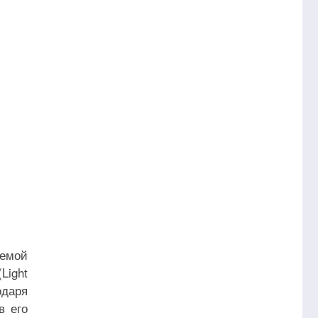
аемой
Light
одаря
в его