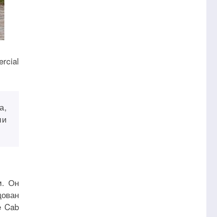
rcial
а,
ми
м. Он
дован
e Cab