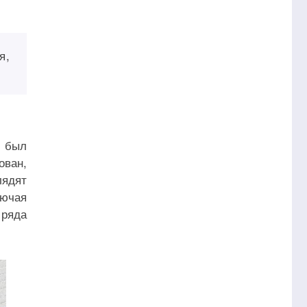
я,
, был
ван,
лядят
лючая
 ряда