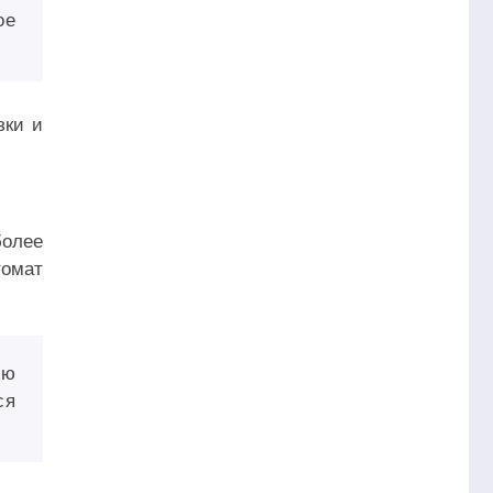
ое
зки и
более
томат
ую
ся