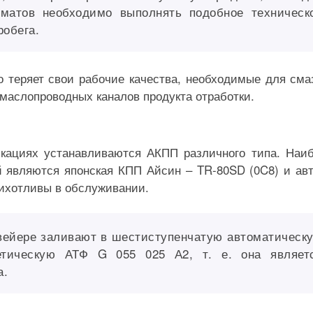
оматов необходимо выполнять подобное техническ
робега.
 теряет свои рабочие качества, необходимые для сма
маслопроводных каналов продукта отработки.
ациях устанавливаются АКПП различного типа. Наи
 являются японская КПП Айсин – TR-80SD (0C8) и ав
рихотливы в обслуживании.
вейере заливают в шестиступенчатую автоматическ
етическую АТФ G 055 025 А2, т. е. она являет
а.