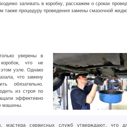
бходимо заливать в коробку, расскажем о сроках прове
м также процедуру проведения замены смазочной жидко
олько уверены в
 коробок, что не
 этом узле. Однако
азала, что замену
ть обязательно.
одить из строя по
ращали эффективно
е машины.
и, мастера сервисных служб утверждают, что д