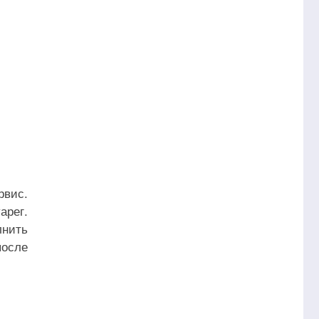
вис.
арег.
лнить
после