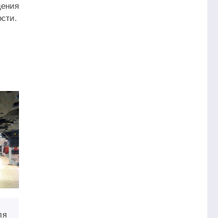
дения
сти.
ля