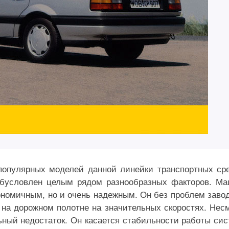
опулярных моделей данной линейки транспортных ср
обусловлен целым рядом разнообразных факторов. М
гономичным, но и очень надежным. Он без проблем заво
 на дорожном полотне на значительных скоростях. Нес
льный недостаток. Он касается стабильности работы си