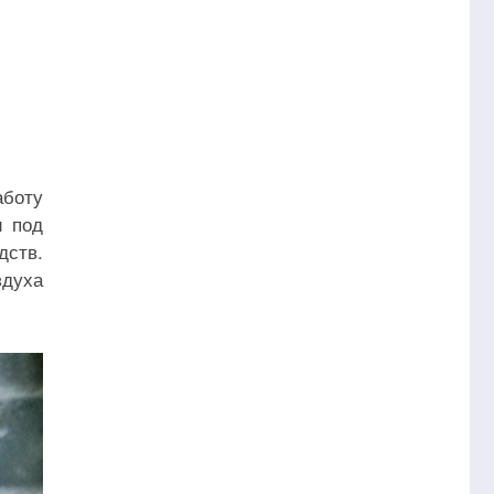
аботу
и под
дств.
здуха