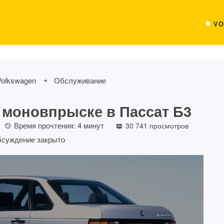
VO
Volkswagen
Обслуживание
о моновпрыске в Пассат Б3
Время прочтения:
4
минут
30 741 просмотров
суждение закрыто