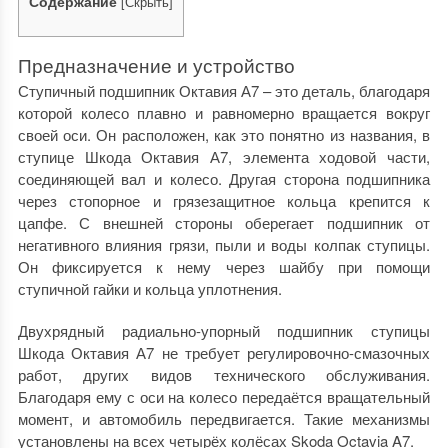
Содержание
[
Скрыть
]
Предназначение и устройство
Ступичный подшипник Октавия А7 – это деталь, благодаря
которой колесо плавно и равномерно вращается вокруг
своей оси. Он расположен, как это понятно из названия, в
ступице Шкода Октавия А7, элемента ходовой части,
соединяющей вал и колесо. Другая сторона подшипника
через стопорное и грязезащитное кольца крепится к
цапфе. С внешней стороны оберегает подшипник от
негативного влияния грязи, пыли и воды колпак ступицы.
Он фиксируется к нему через шайбу при помощи
ступичной гайки и кольца уплотнения.
Двухрядный радиально-упорный подшипник ступицы
Шкода Октавия А7 не требует регулировочно-смазочных
работ, других видов технического обслуживания.
Благодаря ему с оси на колесо передаётся вращательный
момент, и автомобиль передвигается.
Такие механизмы
установлены на всех
четырёх колёсах
Skoda Octavia A7.