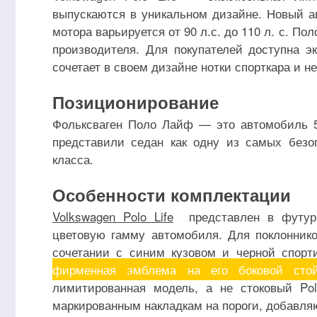
выпускаются в уникальном дизайне. Новый ав
мотора варьируется от 90 л.с. до 110 л. с. 
производителя. Для покупателей доступна э
сочетает в своем дизайне нотки спорткара и 
Позиционирование
Фольксваген Поло Лайф — это автомобиль 5 
представили седан как одну из самых безо
класса.
Особенности комплектации
Volkswagen Polo Life
представлен в футури
цветовую гамму автомобиля. Для поклоннико
сочетании с синим кузовом и черной спор
фирменная эмблема на его боковой стой
лимитированная модель, а не стоковый Po
маркированным накладкам на пороги, добавля