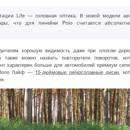
тации Life — головная оптика. В новой модели ав
ары, что для линейки Polo считается абсолютн
одителям хорошую видимость даже при плохом дор
 также можно назвать повторители поворотов, ко
ент характерен больше для автомобилей премиум сегм
и Поло Лайф —
15-дюймовые легкосплавные диски
, ко
я.