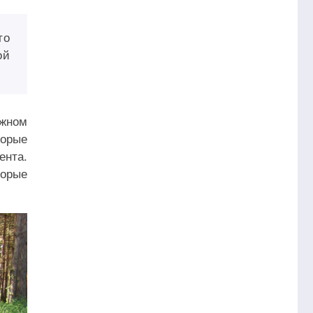
то
ой
ожном
торые
ента.
торые