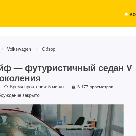
VO
Volkswagen
Обзор
йф — футуристичный седан V
околения
Время прочтения:
5
минут
6 177 просмотров
суждение закрыто