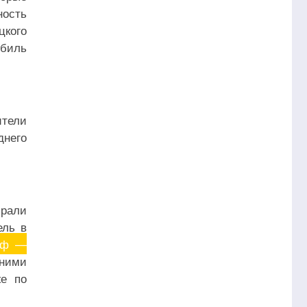
ность
цкого
обиль
ители
днего
брали
ель в
айф —
ними
же по