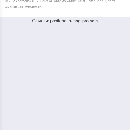
©
2026
carsclick.ru
·
Сайт об автомобилях CarsClick: обзоры, тест-
драйвы, авто-новости
·
Ссылки:
pesikmal.ru
nogtipro.com