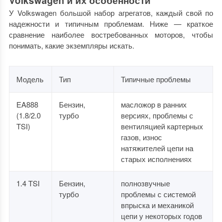
Volkswagen и их особенности
У Volkswagen большой набор агрегатов, каждый свой по
надежности и типичным проблемам. Ниже — краткое
сравнение наиболее востребованных моторов, чтобы
понимать, какие экземпляры искать.
Модель
Тип
Типичные проблемы
EA888
Бензин,
масложор в ранних
(1.8/2.0
турбо
версиях, проблемы с
TSI)
вентиляцией картерных
газов, износ
натяжителей цепи на
старых исполнениях
1.4 TSI
Бензин,
полнозвучные
турбо
проблемы с системой
впрыска и механикой
цепи у некоторых годов