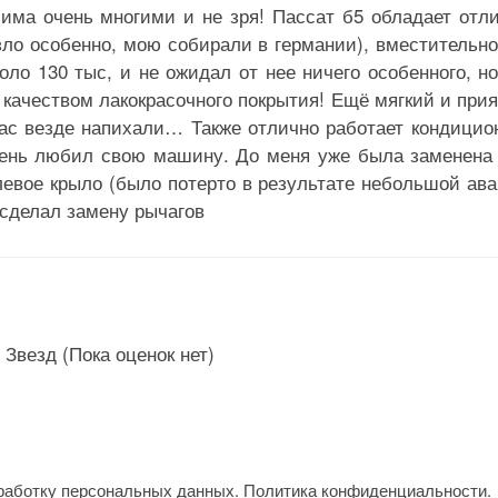
има очень многими и не зря! Пассат б5 обладает отл
зло особенно, мою собирали в германии), вместительн
коло 130 тыс, и не ожидал от нее ничего особенного, н
 качеством лакокрасочного покрытия! Ещё мягкий и при
йчас везде напихали… Также отлично работает кондицио
чень любил свою машину. До меня уже была заменена
левое крыло (было потерто в результате небольшой ава
 сделал замену рычагов
(Пока оценок нет)
работку персональных данных.
Политика конфиденциальности
.