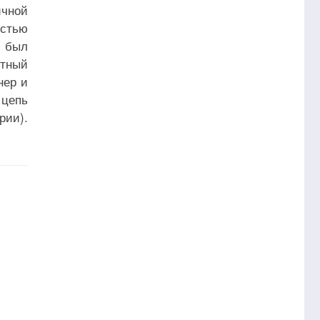
ичной
остью
о был
ятный
нер и
 цепь
рии).