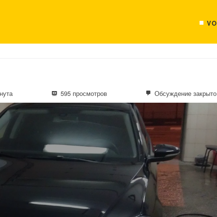
VO
нута
595 просмотров
Обсуждение закрыто