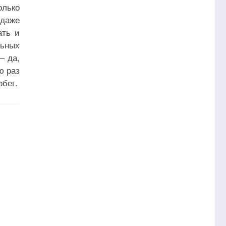
олько
 даже
ать и
льных
— да,
ю раз
обег.