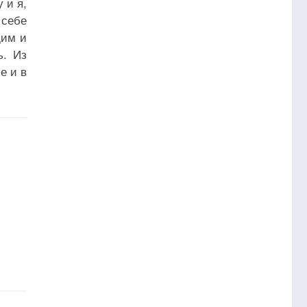
 и я,
 себе
дим и
ь. Из
е и в